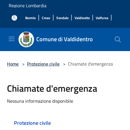
Salta al contenuto principale
Regione Lombardia
|
|
|
|
|
Bormio
Cmav
Sondalo
Valdisotto
Valfurva
Comune di Valdidentro
Home
>
Protezione civile
>
Chiamate d'emergenza
Chiamate d'emergenza
Nessuna informazione disponibile
Protezione civile