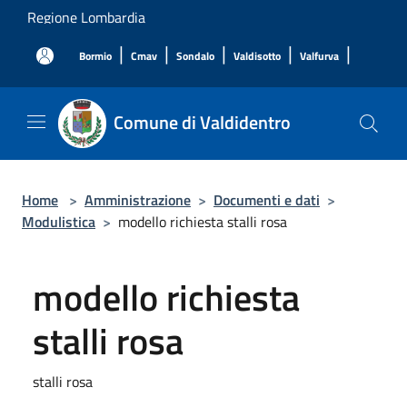
Salta al contenuto principale
Regione Lombardia
|
|
|
|
|
Bormio
Cmav
Sondalo
Valdisotto
Valfurva
Comune di Valdidentro
Home
>
Amministrazione
>
Documenti e dati
>
Modulistica
>
modello richiesta stalli rosa
modello richiesta
stalli rosa
stalli rosa