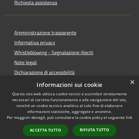
Richiesta assistenza
Amministrazione trasparente
Informativa privacy
Whistleblowing - Segnalazione illeciti
Note legali
Dichiarazione di accessibilità
×
Segnalazione di inaccessibilità
Informazioni sui cookie
Questo sito web utilizza cookie tecnici e assimilati strettamente
necessari al corretto funzionamento e alla navigazione del sito,
nonché un cookie tecnico analitico al solo fine di elaborare
informazioni statistiche, aggregate e anonime.
RSS
Copyright © 2026 • Comune di
Per maggiori dettagli, può consultare la cookie policy al seguente
link
Accessibilità
Valdidentro • Powered by
Privacy
Municipium
Accesso
•
RIFIUTA TUTTO
ACCETTA TUTTO
Cookie
redazione