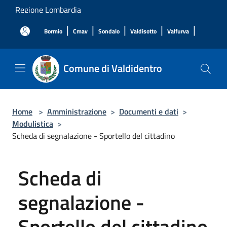
Salta al contenuto principale
Regione Lombardia
|
|
|
|
|
Bormio
Cmav
Sondalo
Valdisotto
Valfurva
Comune di Valdidentro
Home
>
Amministrazione
>
Documenti e dati
>
Modulistica
>
Scheda di segnalazione - Sportello del cittadino
Scheda di
segnalazione -
Sportello del cittadino