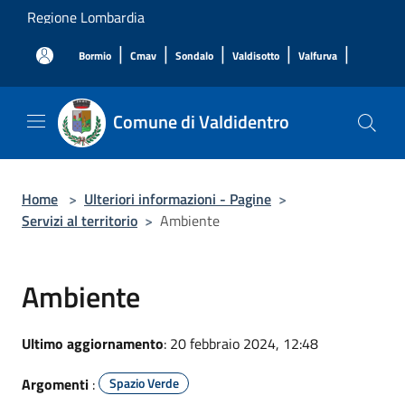
Salta al contenuto principale
Regione Lombardia
|
|
|
|
|
Bormio
Cmav
Sondalo
Valdisotto
Valfurva
Comune di Valdidentro
Home
>
Ulteriori informazioni - Pagine
>
Servizi al territorio
>
Ambiente
Ambiente
Ultimo aggiornamento
: 20 febbraio 2024, 12:48
Argomenti
:
Spazio Verde