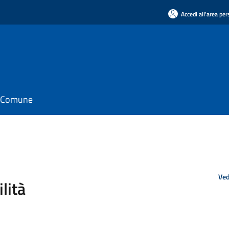
Accedi all'area pe
il Comune
Ved
lità