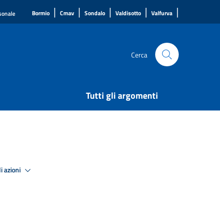
|
|
|
|
|
Bormio
Cmav
Sondalo
Valdisotto
Valfurva
rsonale
Cerca
Tutti gli argomenti
i azioni