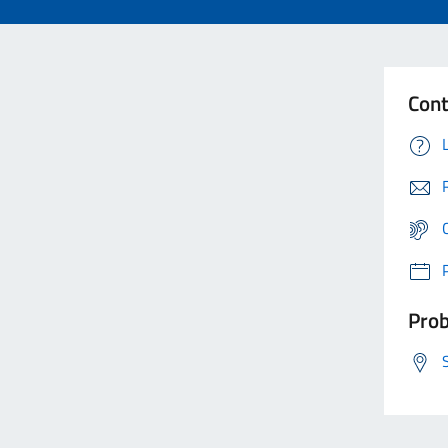
Cont
Prob