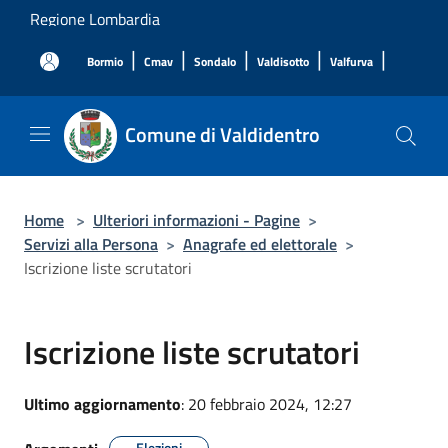
Salta al contenuto principale
Regione Lombardia
|
|
|
|
|
Bormio
Cmav
Sondalo
Valdisotto
Valfurva
Comune di Valdidentro
Home
>
Ulteriori informazioni - Pagine
>
Servizi alla Persona
>
Anagrafe ed elettorale
>
Iscrizione liste scrutatori
Iscrizione liste scrutatori
Ultimo aggiornamento
: 20 febbraio 2024, 12:27
Elezioni