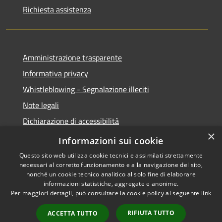
Richiesta assistenza
Amministrazione trasparente
Informativa privacy
Whistleblowing - Segnalazione illeciti
Note legali
Dichiarazione di accessibilità
×
Segnalazione di inaccessibilità
Informazioni sui cookie
Questo sito web utilizza cookie tecnici e assimilati strettamente
necessari al corretto funzionamento e alla navigazione del sito,
nonché un cookie tecnico analitico al solo fine di elaborare
informazioni statistiche, aggregate e anonime.
RSS
Copyright © 2026 • Comune di
Per maggiori dettagli, può consultare la cookie policy al seguente
link
Accessibilità
Valdidentro • Powered by
Privacy
Municipium
Accesso
•
RIFIUTA TUTTO
ACCETTA TUTTO