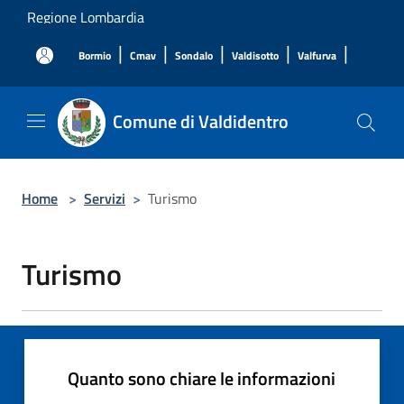
Salta al contenuto principale
Regione Lombardia
|
|
|
|
|
Bormio
Cmav
Sondalo
Valdisotto
Valfurva
Comune di Valdidentro
Home
>
Servizi
>
Turismo
Turismo
Quanto sono chiare le informazioni