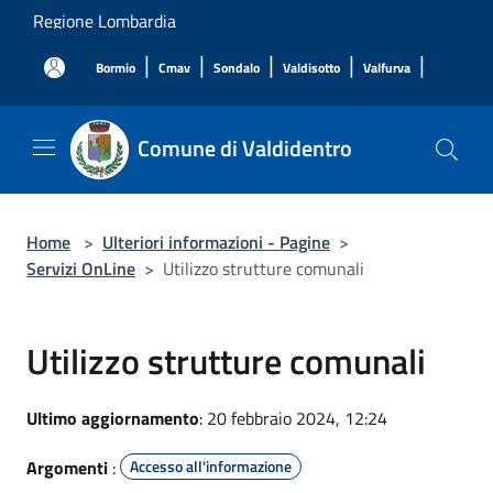
Salta al contenuto principale
Regione Lombardia
|
|
|
|
|
Bormio
Cmav
Sondalo
Valdisotto
Valfurva
Comune di Valdidentro
Home
>
Ulteriori informazioni - Pagine
>
Servizi OnLine
>
Utilizzo strutture comunali
Utilizzo strutture comunali
Ultimo aggiornamento
: 20 febbraio 2024, 12:24
Argomenti
:
Accesso all'informazione