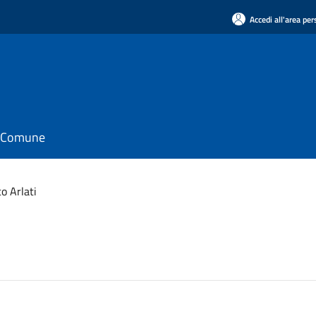
Accedi all'area pe
il Comune
o Arlati