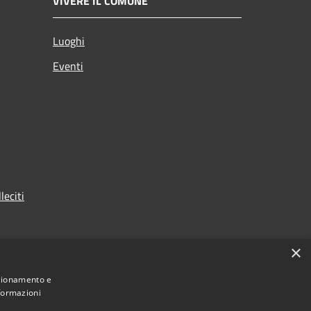
VIVERE IL COMUNE
Luoghi
Eventi
leciti
×
nzionamento e
nformazioni