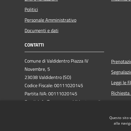
Politici
Personale Amministrativo
Documenti e dati
CONTATTI
Comune di Valdidentro Piazza IV
Prenotaz
Novembre, 5
Segnalazi
23038 Valdidentro (SO)
Leggi le 
Codice Fiscale: 00111020145
Richiesta
Partita IVA: 00111020145
Email:
info@comune.valdidentro.so.it
PEC:
valdidentro@pec.cmav.so.it
Questo sito 
Centralino Unico: +39 0342 921901
alla navig