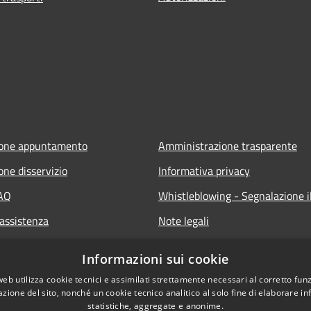
ione appuntamento
Amministrazione trasparente
one disservizio
Informativa privacy
FAQ
Whistleblowing - Segnalazione il
 assistenza
Note legali
Dichiarazione di accessibilità
Informazioni sui cookie
Segnalazione di inaccessibilità
web utilizza cookie tecnici e assimilati strettamente necessari al corretto fu
azione del sito, nonché un cookie tecnico analitico al solo fine di elaborare i
statistiche, aggregate e anonime.