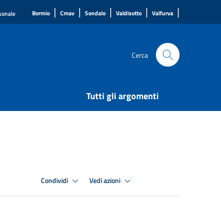
|
|
|
|
|
Bormio
Cmav
Sondalo
Valdisotto
Valfurva
rsonale
Cerca
Tutti gli argomenti
Condividi
Vedi azioni