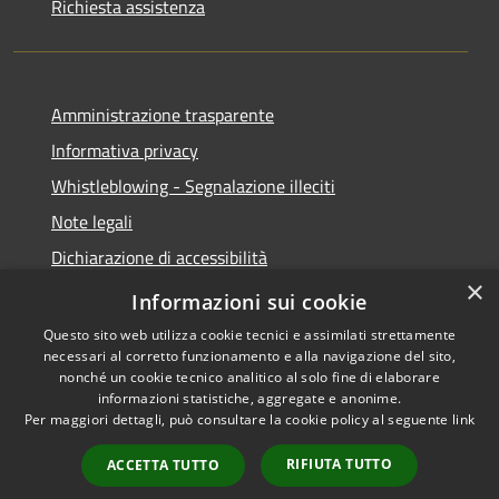
Richiesta assistenza
Amministrazione trasparente
Informativa privacy
Whistleblowing - Segnalazione illeciti
Note legali
Dichiarazione di accessibilità
×
Segnalazione di inaccessibilità
Informazioni sui cookie
Questo sito web utilizza cookie tecnici e assimilati strettamente
necessari al corretto funzionamento e alla navigazione del sito,
nonché un cookie tecnico analitico al solo fine di elaborare
informazioni statistiche, aggregate e anonime.
RSS
Copyright © 2026 • Comune di
Per maggiori dettagli, può consultare la cookie policy al seguente
link
Accessibilità
Valdidentro • Powered by
Privacy
Municipium
Accesso
•
RIFIUTA TUTTO
ACCETTA TUTTO
Cookie
redazione