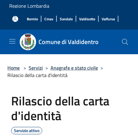
Salta al contenuto principale
Regione Lombardia
|
|
|
|
|
Bormio
Cmav
Sondalo
Valdisotto
Valfurva
Comune di Valdidentro
Home
>
Servizi
>
Anagrafe e stato civile
>
Rilascio della carta d'identità
Rilascio della carta
d'identità
Servizio attivo