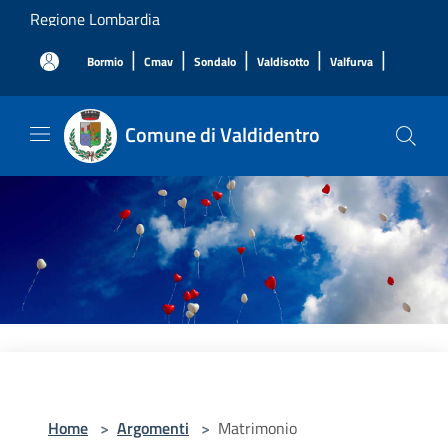
Salta al contenuto principale
Regione Lombardia
|
|
|
|
|
Bormio
Cmav
Sondalo
Valdisotto
Valfurva
Comune di Valdidentro
Home
>
Argomenti
>
Matrimonio