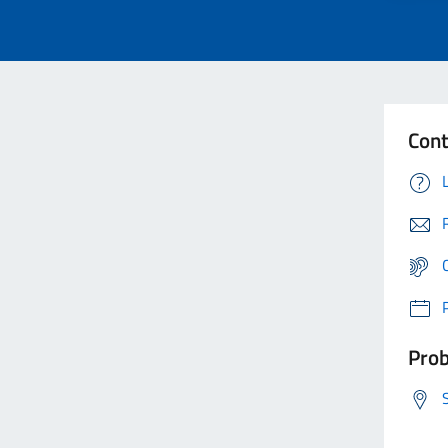
Cont
Prob