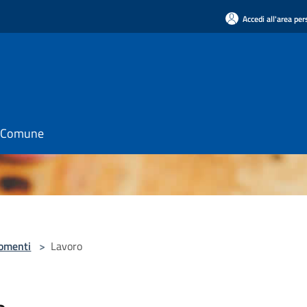
Accedi all'area pe
il Comune
omenti
>
Lavoro