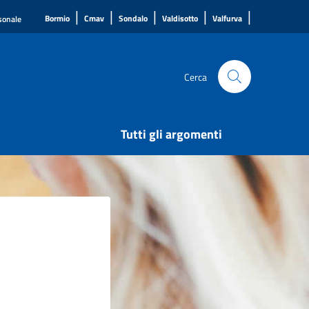
|
|
|
|
|
Bormio
Cmav
Sondalo
Valdisotto
Valfurva
rsonale
Cerca
Tutti gli argomenti