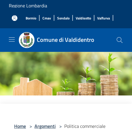
Salta al contenuto principale
Regione Lombardia
|
|
|
|
|
Bormio
Cmav
Sondalo
Valdisotto
Valfurva
Comune di Valdidentro
Home
>
Argomenti
>
Politica commerciale