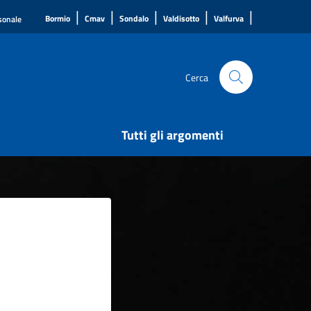
|
|
|
|
|
Bormio
Cmav
Sondalo
Valdisotto
Valfurva
rsonale
Cerca
Tutti gli argomenti