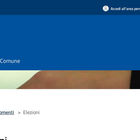
Accedi all'area pe
il Comune
omenti
>
Elezioni